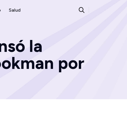
o
Salud
nsó la
Lookman por